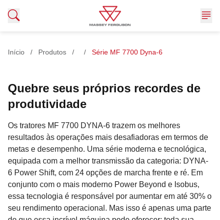
Me
Pular para o conteúdo
Produtos
Início
/
Produtos
/
/
Série MF 7700 Dyna-6
SÉRIE MF 7700 DYNA-6
Quebre seus próprios recordes de
produtividade
Os tratores MF 7700 DYNA-6 trazem os melhores
resultados às operações mais desafiadoras em termos de
metas e desempenho. Uma série moderna e tecnológica,
equipada com a melhor transmissão da categoria: DYNA-
6 Power Shift, com 24 opções de marcha frente e ré. Em
conjunto com o mais moderno Power Beyond e Isobus,
essa tecnologia é responsável por aumentar em até 30% o
seu rendimento operacional. Mas isso é apenas uma parte
do que essa incrível máquina pode oferecer: toda sua